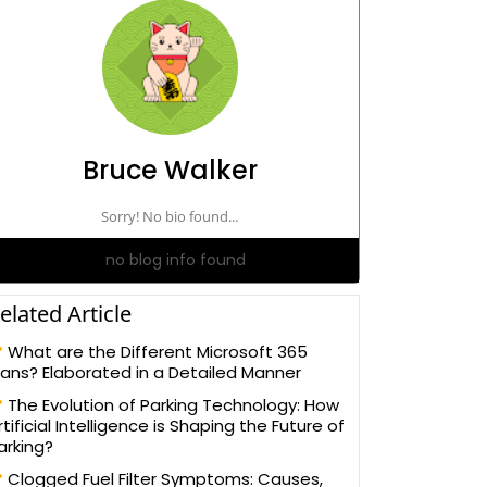
Bruce Walker
Sorry! No bio found...
no blog info found
elated Article
What are the Different Microsoft 365
lans? Elaborated in a Detailed Manner
The Evolution of Parking Technology: How
rtificial Intelligence is Shaping the Future of
arking?
Clogged Fuel Filter Symptoms: Causes,