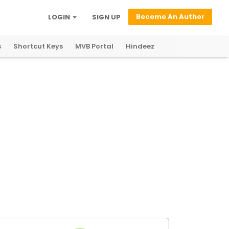
Become An Author
LOGIN
SIGN UP
s
Shortcut Keys
MVB Portal
Hindeez