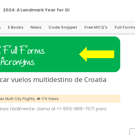
2
0
2
4
:
A
L
a
n
d
m
a
r
k
Y
e
a
r
f
o
r
G
l
o
b
a
l
C
r
y
p
t
o
R
e
g
u
l
a
t
i
o
n
s
E Books
News
Code Snippet
Free MCQ's
Full Form
car vuelos multidestino de Croatia
es Multi City Flights,
174 Views
rlines fácilmente. Llama al +1-855-869-7071 para