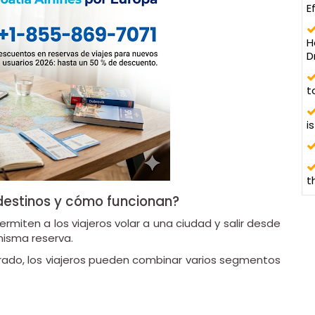
E
H
D
t
i
t
 destinos y cómo funcionan?
ermiten a los viajeros volar a una ciudad y salir desde
misma reserva.
arado, los viajeros pueden combinar varios segmentos