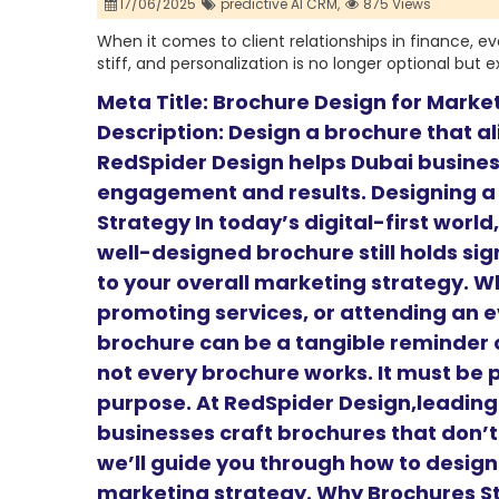
17/06/2025
predictive AI CRM,
875 Views
When it comes to client relationships in finance, e
stiff, and personalization is no longer optional but 
Meta Title: Brochure Design for Marke
Description: Design a brochure that a
RedSpider Design helps Dubai busines
engagement and results. Designing a
Strategy In today’s digital-first worl
well-designed brochure still holds sig
to your overall marketing strategy. W
promoting services, or attending an e
brochure can be a tangible reminder o
not every brochure works. It must be 
purpose. At RedSpider Design,leadin
businesses craft brochures that don’t 
we’ll guide you through how to design
marketing strategy. Why Brochures Sti