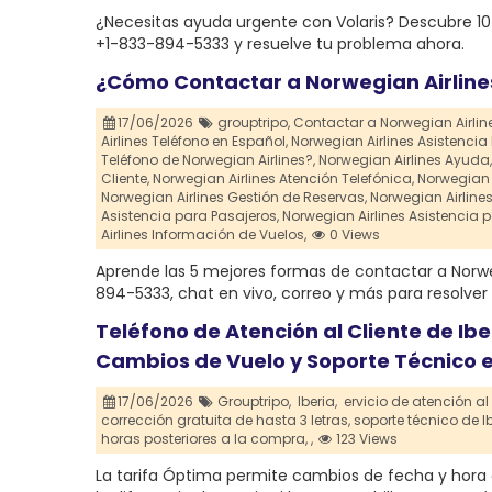
¿Necesitas ayuda urgente con Volaris? Descubre 10 f
+1-833-894-5333 y resuelve tu problema ahora.
¿Cómo Contactar a Norwegian Airline
17/06/2026
grouptripo,
Contactar a Norwegian Airline
Airlines Teléfono en Español,
Norwegian Airlines Asistencia
Teléfono de Norwegian Airlines?,
Norwegian Airlines Ayuda,
Cliente,
Norwegian Airlines Atención Telefónica,
Norwegian A
Norwegian Airlines Gestión de Reservas,
Norwegian Airline
Asistencia para Pasajeros,
Norwegian Airlines Asistencia p
Airlines Información de Vuelos,
0 Views
Aprende las 5 mejores formas de contactar a Norweg
894-5333, chat en vivo, correo y más para resolve
Teléfono de Atención al Cliente de Ib
Cambios de Vuelo y Soporte Técnico 
17/06/2026
Grouptripo,
Iberia,
ervicio de atención al c
corrección gratuita de hasta 3 letras,
soporte técnico de Ib
horas posteriores a la compra,
,
123 Views
La tarifa Óptima permite cambios de fecha y hora 