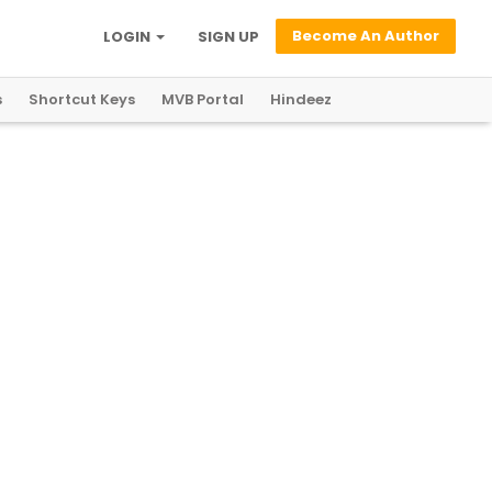
Become An Author
LOGIN
SIGN UP
s
Shortcut Keys
MVB Portal
Hindeez