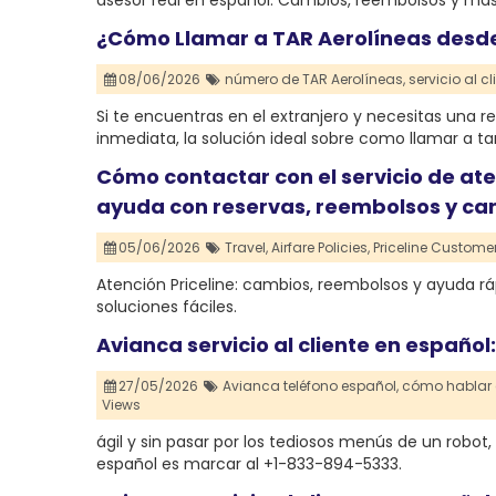
asesor real en español. Cambios, reembolsos y más
¿Cómo Llamar a TAR Aerolíneas desde
08/06/2026
número de TAR Aerolíneas,
servicio al cl
Si te encuentras en el extranjero y necesitas una
inmediata, la solución ideal sobre como llamar a t
Cómo contactar con el servicio de ate
ayuda con reservas, reembolsos y ca
05/06/2026
Travel,
Airfare Policies,
Priceline Customer
Atención Priceline: cambios, reembolsos y ayuda ráp
soluciones fáciles.
Avianca servicio al cliente en españ
27/05/2026
Avianca teléfono español,
cómo hablar 
Views
ágil y sin pasar por los tediosos menús de un robo
español es marcar al +1-833-894-5333.