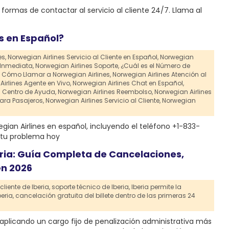
ormas de contactar al servicio al cliente 24/7. Llama al
s en Español?
s,
Norwegian Airlines Servicio al Cliente en Español,
Norwegian
 Inmediata,
Norwegian Airlines Soporte,
¿Cuál es el Número de
Cómo Llamar a Norwegian Airlines,
Norwegian Airlines Atención al
irlines Agente en Vivo,
Norwegian Airlines Chat en Español,
s Centro de Ayuda,
Norwegian Airlines Reembolso,
Norwegian Airlines
ara Pasajeros,
Norwegian Airlines Servicio al Cliente,
Norwegian
ian Airlines en español, incluyendo el teléfono +1-833-
r tu problema hoy
eria: Guía Completa de Cancelaciones,
en 2026
liente de Iberia,
soporte técnico de Iberia,
Iberia permite la
eria,
cancelación gratuita del billete dentro de las primeras 24
aplicando un cargo fijo de penalización administrativa más