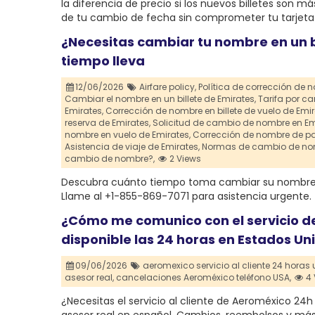
la diferencia de precio si los nuevos billetes son 
de tu cambio de fecha sin comprometer tu tarjeta 
¿Necesitas cambiar tu nombre en un b
tiempo lleva
12/06/2026
Airfare policy,
Política de corrección de 
Cambiar el nombre en un billete de Emirates,
Tarifa por c
Emirates,
Corrección de nombre en billete de vuelo de Emir
reserva de Emirates,
Solicitud de cambio de nombre en Em
nombre en vuelo de Emirates,
Corrección de nombre de pa
Asistencia de viaje de Emirates,
Normas de cambio de nom
cambio de nombre?,
2 Views
Descubra cuánto tiempo toma cambiar su nombre e
Llame al +1-855-869-7071 para asistencia urgente.
¿Cómo me comunico con el servicio de
disponible las 24 horas en Estados Un
09/06/2026
aeromexico servicio al cliente 24 horas 
asesor real,
cancelaciones Aeroméxico teléfono USA,
4 
¿Necesitas el servicio al cliente de Aeroméxico 24