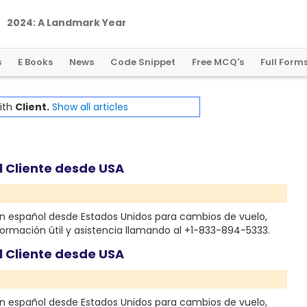
2
0
2
4
:
A
L
a
n
d
m
a
r
k
Y
e
a
r
f
o
r
G
l
o
b
a
l
C
r
y
p
t
o
R
e
g
u
l
a
t
i
o
n
s
E Books
News
Code Snippet
Free MCQ's
Full Form
with
Client.
Show all articles
l Cliente desde USA
 español desde Estados Unidos para cambios de vuelo,
ormación útil y asistencia llamando al +1-833-894-5333.
l Cliente desde USA
 español desde Estados Unidos para cambios de vuelo,