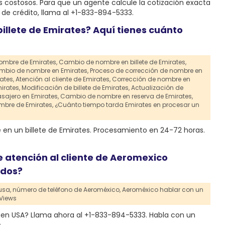
más costosos. Para que un agente calcule la cotización exacta
de crédito, llama al +1-833-894-5333.
illete de Emirates? Aquí tienes cuánto
nombre de Emirates,
Cambio de nombre en billete de Emirates,
ambio de nombre en Emirates,
Proceso de corrección de nombre en
ates,
Atención al cliente de Emirates,
Corrección de nombre en
irates,
Modificación de billete de Emirates,
Actualización de
sajero en Emirates,
Cambio de nombre en reserva de Emirates,
bre de Emirates,
¿Cuánto tiempo tarda Emirates en procesar un
n un billete de Emirates. Procesamiento en 24-72 horas.
 atención al cliente de Aeromexico
idos?
usa,
número de teléfono de Aeroméxico,
Aeroméxico hablar con un
Views
h en USA? Llama ahora al +1-833-894-5333. Habla con un