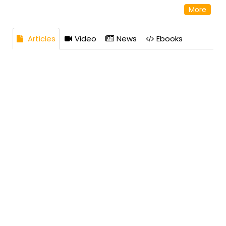
khủng, tỷ lệ trả thưởng cao công bằng cho anh em
More
cược thủ. Thông tin liên hệ: Thương hiệu nhà cái: C168
Website: https://c168.casino/ Địa chỉ: 348 Nguyễn Thị
Minh Khai, Phường 6, Quận 3, Thành phố Hồ Chí Minh,
Articles
Video
News
Ebooks
Vietnam Email: c168casino@gmail.com Phone:
0374857309 Hastag: #c168 #c168casino
#c168trangchu #c168cacuoc #c168nhacai