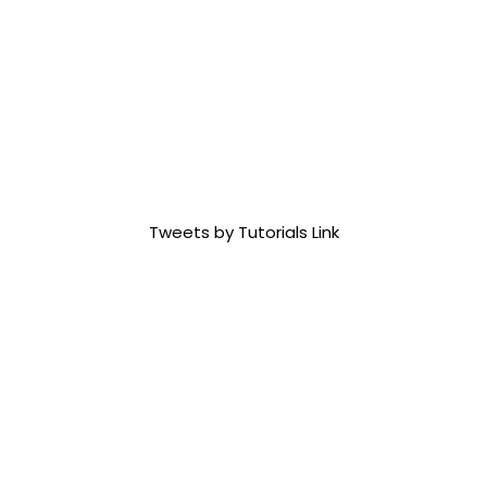
Tweets by Tutorials Link