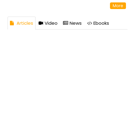
https://sunwin.fans/ Địa chỉ: 216 Đ. Vành Đai Trong, Bình
More
Trị Đông B, Bình Tân, Hồ Chí Minh, Việt Nam Zip code:
70000 Phone: 0391121031 Email:
cskh.sunwin.fans@gmail.com #sunwin #sunwinfans
Articles
Video
News
Ebooks
#sunwincasino #trangchusunwin #sunwinnhacai
#sunwinfanscom