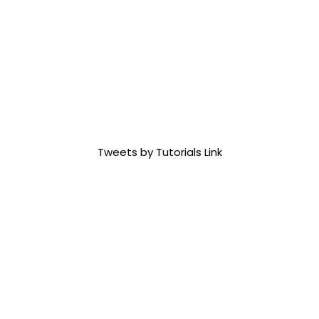
Tweets by Tutorials Link