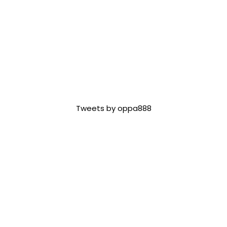
Tweets by oppa888