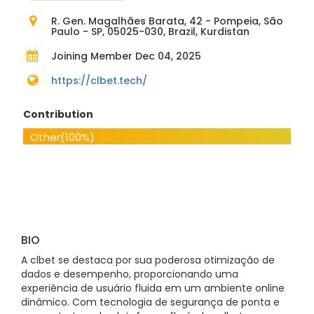
R. Gen. Magalhães Barata, 42 - Pompeia, São
Paulo - SP, 05025-030, Brazil, Kurdistan
Joining Member Dec 04, 2025
https://clbet.tech/
Contribution
Other
(100%)
BIO
A clbet se destaca por sua poderosa otimização de
dados e desempenho, proporcionando uma
experiência de usuário fluida em um ambiente online
dinâmico. Com tecnologia de segurança de ponta e