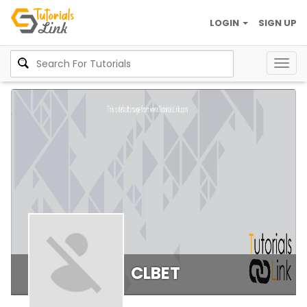
LOGIN
SIGN UP
Togg
navig
CLBET