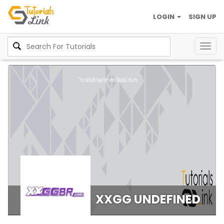
LOGIN
SIGN UP
Togg
navig
XXGG UNDEFINED