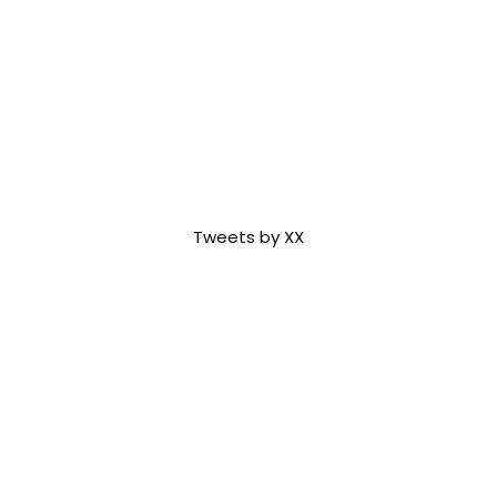
Tweets by XX