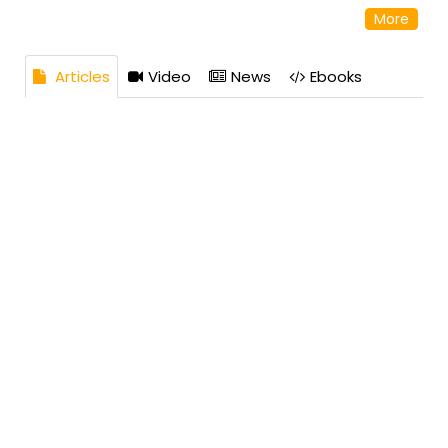
Cường, Thành phố Đà Nẵng, Việt Nam Website:
More
https://xsdng.net/ Email: xsdng.net@gmail.com
#xsdng #sxdng #xsdanang #xsdnang #xsdna
Articles
Video
News
Ebooks