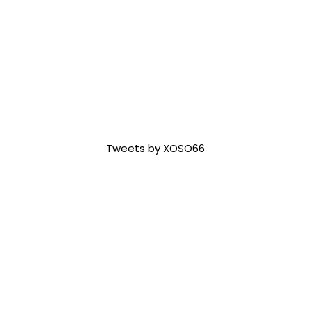
Tweets by XOSO66