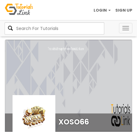
LOGIN
SIGN UP
Togg
navig
XOSO66