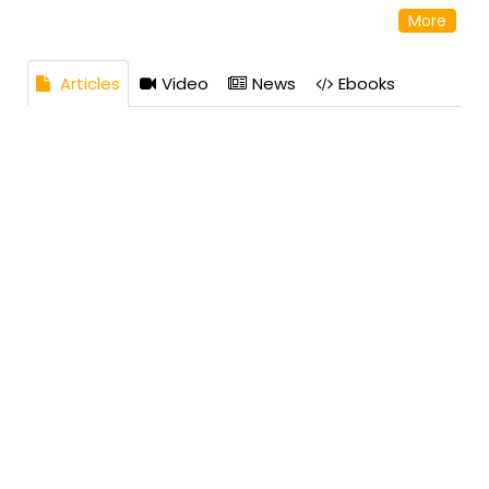
nhiều ưu đãi giá trị. XOSO66 còn có app giúp anh em
More
trải nghiệm mọi lúc, mọi nơi. Website:
https://toshibaonbase.com/ Phone: 0353079999
Address: 32 Đường số 21, Phường 8, Gò Vấp, Thành phố
Articles
Video
News
Ebooks
Hồ Chí Minh, Việt Nam Hashtag: #XoSo66
#NhaCaiXoSo66 #CasinoXoSo66 #TheThaoXoSo66