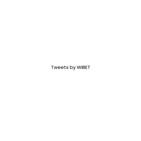
Tweets by WIBET