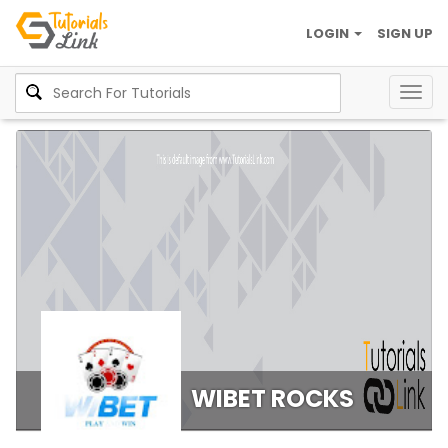
LOGIN
SIGN UP
Togg
navig
WIBET ROCKS