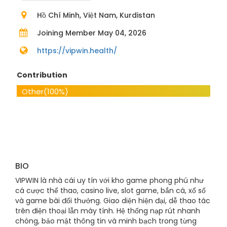
Hồ Chí Minh, Việt Nam, Kurdistan
Joining Member May 04, 2026
https://vipwin.health/
Contribution
Other
(100%)
BIO
VIPWIN là nhà cái uy tín với kho game phong phú như
cá cược thể thao, casino live, slot game, bắn cá, xổ số
và game bài đổi thưởng. Giao diện hiện đại, dễ thao tác
trên điện thoại lẫn máy tính. Hệ thống nạp rút nhanh
chóng, bảo mật thông tin và minh bạch trong từng