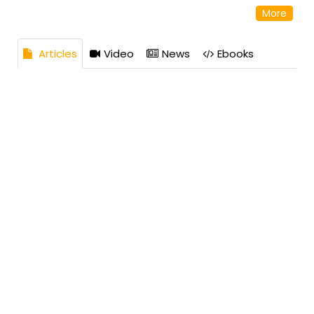
Website: https://f168n.com/ Phone: 0922486395 Địa
More
chỉ: 32 Quảng Hiền, Phường 11, Tân Bình, Hồ Chí Minh,
Việt Nam Email: adminf168n@gmail.com Tag: #f168
#f_168 #nhacaif168 #f168n_com
Articles
Video
News
Ebooks