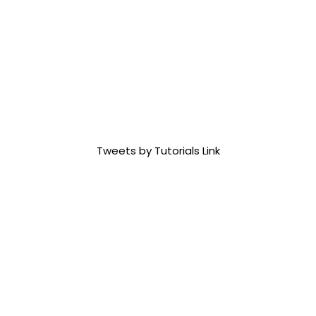
Tweets by Tutorials Link