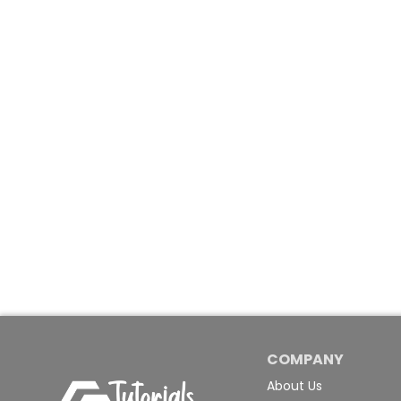
COMPANY
About Us