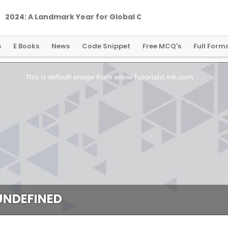
2
0
2
4
:
A
L
a
n
d
m
a
r
k
Y
e
a
r
f
o
r
G
l
o
b
a
l
C
r
y
p
t
o
R
e
g
u
l
a
t
i
o
n
s
E Books
News
Code Snippet
Free MCQ's
Full Form
UNDEFINED