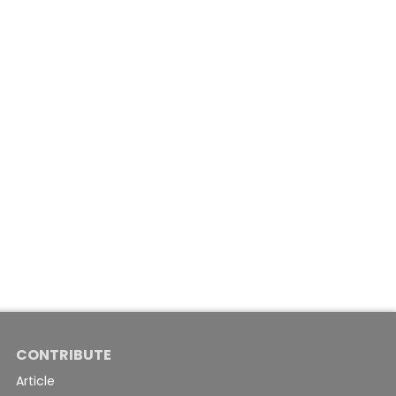
CONTRIBUTE
Article