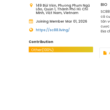
BIO
149 Bùi Viện, Phường Phạm Ngũ
Lão, Quận 1, Thành Phố Hồ Chí
SC88 
Minh, Việt Nam, Vietnam
cá cư
Joining Member Mar 01, 2026
tân v
cược 
https://sc88.living/
Địa c
Nam 
#cas
Contribution
Other
(100%)
A