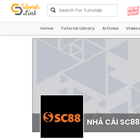
Home
Tutorial Library
Articles
Video
NHÀ CÁI SC88