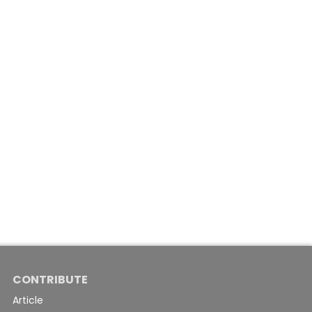
CONTRIBUTE
Article