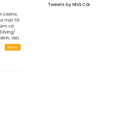
Tweets by Nhà Cái
i casino,
ảo mật tối
hiệm cá
.living/
Minh, Việt
iSC88
More