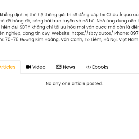
khẳng định vị thế hệ thống giải trí số đẳng cấp tại Châu Á qua cá
cá độ bóng đá, sòng bài trực tuyến và nổ hũ. Nhờ ứng dụng nền 
 hiện đại, SBTY không chỉ tối ưu hóa mọi ván cược mà còn là đi
n nghiệp, đáng tin cậy. Website: https://sbty.autos/ Phone: 0
hỉ: 70-76 Đường Kim Hoàng, Vân Canh, Từ Liêm, Hà Nội, Việt Nam 
rt@sbty.autos Tags: #sbty, #sbty.com, #trangchu_sbty, #sbty_
cai_sbty
rticles
Video
News
Ebooks
No any one article posted.