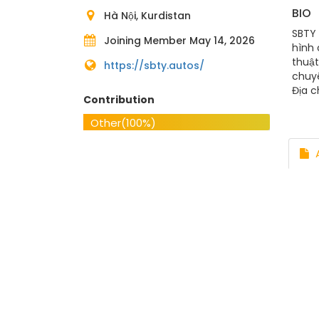
BIO
Hà Nội, Kurdistan
SBTY 
Joining Member May 14, 2026
hình 
thuật
https://sbty.autos/
chuyê
Địa c
Contribution
suppo
nha_
Other
(100%)
A