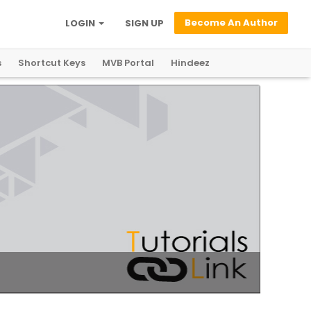
Become An Author
LOGIN
SIGN UP
s
Shortcut Keys
MVB Portal
Hindeez