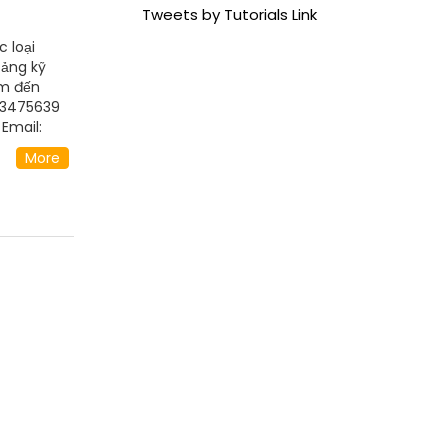
Tweets by Tutorials Link
c loại
tảng kỹ
ểm đến
973475639
Email:
link,
More