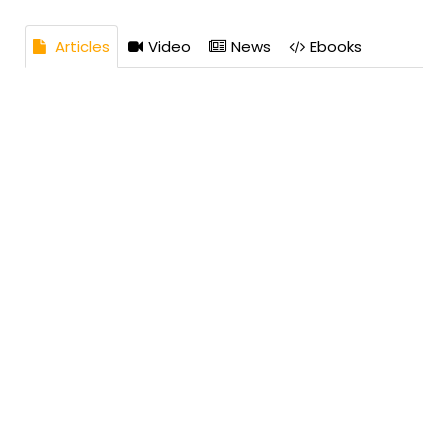
Articles
Video
News
Ebooks