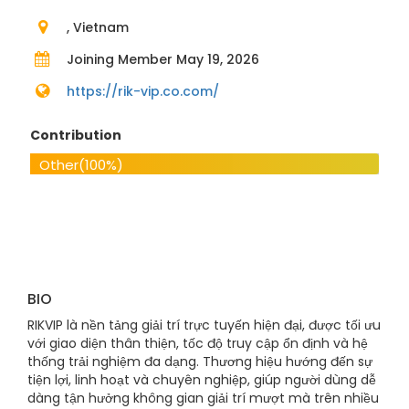
, Vietnam
Joining Member May 19, 2026
https://rik-vip.co.com/
Contribution
Other
(100%)
BIO
RIKVIP là nền tảng giải trí trực tuyến hiện đại, được tối ưu
với giao diện thân thiện, tốc độ truy cập ổn định và hệ
thống trải nghiệm đa dạng. Thương hiệu hướng đến sự
tiện lợi, linh hoạt và chuyên nghiệp, giúp người dùng dễ
dàng tận hưởng không gian giải trí mượt mà trên nhiều