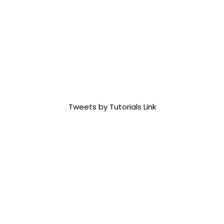
Tweets by Tutorials Link