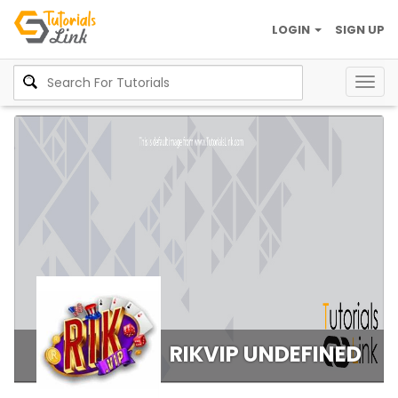
LOGIN
SIGN UP
Togg
navig
RIKVIP UNDEFINED