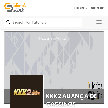
LOGIN
SIGN UP
Togg
navig
KKK2 ALIANÇA DE
CASSINOS