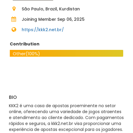
São Paulo, Brazil, Kurdistan
Joining Member Sep 06, 2025
https://kkk2.net.br/
Contribution
Other
(100%)
BIO
KKK2 é uma casa de apostas proeminente no setor
online, oferecendo uma variedade de jogos atraentes
e atendimento ao cliente dedicado. Com pagamentos
rápidos e seguros, a kkk2.net.br visa proporcionar uma
experiência de apostas excepcional para os jogadores.