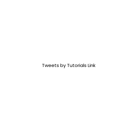
Tweets by Tutorials Link