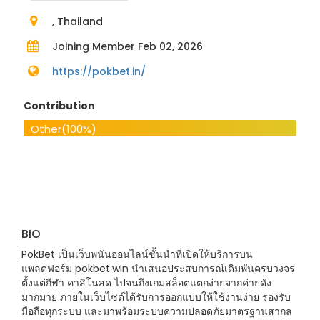
, Thailand
Joining Member Feb 02, 2026
https://pokbet.in/
Contribution
Other
(100%)
BIO
PokBet เป็นเว็บพนันออนไลน์ชั้นนำที่เปิดให้บริการบน
แพลตฟอร์ม pokbet.win นำเสนอประสบการณ์เดิมพันครบวงจร
ตั้งแต่กีฬา คาสิโนสด ไปจนถึงเกมสล็อตแตกง่ายจากค่ายดัง
มากมาย ภายในเว็บไซต์ได้รับการออกแบบให้ใช้งานง่าย รองรับ
มือถือทุกระบบ และมาพร้อมระบบความปลอดภัยมาตรฐานสากล