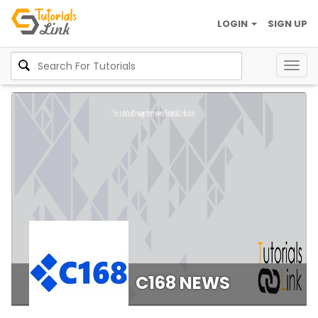
LOGIN
SIGN UP
Togg
navig
C168 NEWS