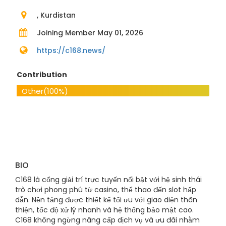
, Kurdistan
Joining Member May 01, 2026
https://c168.news/
Contribution
Other
(100%)
BIO
C168 là cổng giải trí trực tuyến nổi bật với hệ sinh thái
trò chơi phong phú từ casino, thể thao đến slot hấp
dẫn. Nền tảng được thiết kế tối ưu với giao diện thân
thiện, tốc độ xử lý nhanh và hệ thống bảo mật cao.
C168 không ngừng nâng cấp dịch vụ và ưu đãi nhằm