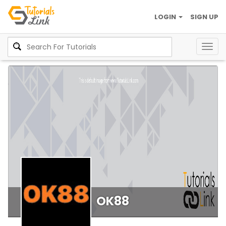
LOGIN
SIGN UP
Togg
navig
OK88