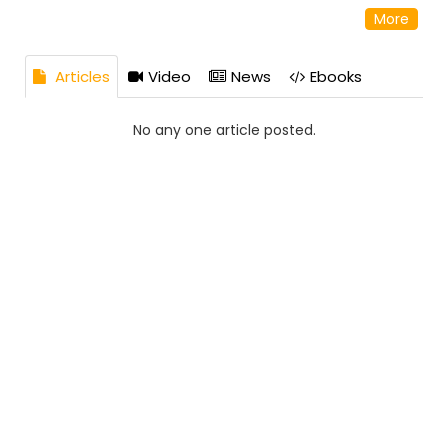
Email: nohusurf@gmail.com Phone: 0939110302 Địa chỉ:
More
2 Ng. 120 P. Trần Bình, Từ Liêm, Hà Nội, Việt Nam #nohu
#nohu.com #no_hu #nổ_hũ
Articles
Video
News
Ebooks
No any one article posted.