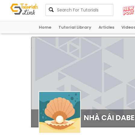
Home
Tutorial Library
Articles
Video
NHÀ CÁI DABE