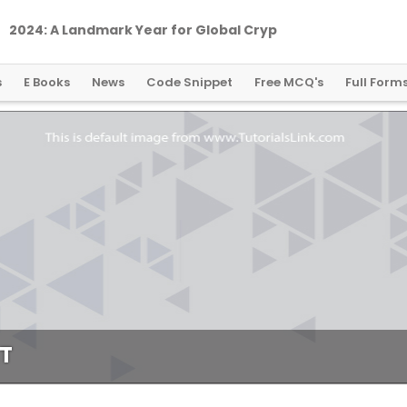
2
0
2
4
:
A
L
a
n
d
m
a
r
k
Y
e
a
r
f
o
r
G
l
o
b
a
l
C
r
y
p
t
o
R
e
g
u
l
a
t
i
o
n
s
E Books
News
Code Snippet
Free MCQ's
Full Form
T