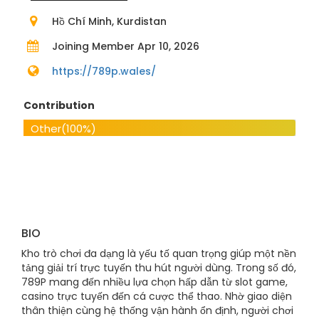
Hồ Chí Minh, Kurdistan
Joining Member Apr 10, 2026
https://789p.wales/
Contribution
Other
(100%)
BIO
Kho trò chơi đa dạng là yếu tố quan trọng giúp một nền
tảng giải trí trực tuyến thu hút người dùng. Trong số đó,
789P mang đến nhiều lựa chọn hấp dẫn từ slot game,
casino trực tuyến đến cá cược thể thao. Nhờ giao diện
thân thiện cùng hệ thống vận hành ổn định, người chơi