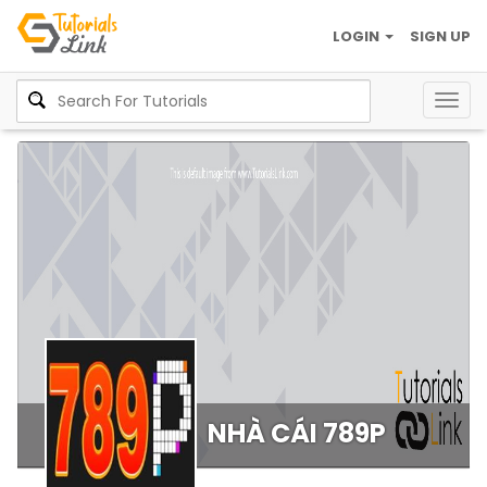
LOGIN
SIGN UP
Togg
navig
NHÀ CÁI 789P