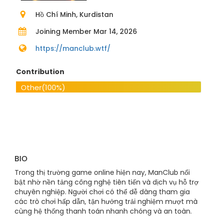
Hồ Chí Minh, Kurdistan
Joining Member Mar 14, 2026
https://manclub.wtf/
Contribution
Other
(100%)
BIO
Trong thị trường game online hiện nay, ManClub nổi
bật nhờ nền tảng công nghệ tiên tiến và dịch vụ hỗ trợ
chuyên nghiệp. Người chơi có thể dễ dàng tham gia
các trò chơi hấp dẫn, tận hưởng trải nghiệm mượt mà
cùng hệ thống thanh toán nhanh chóng và an toàn.