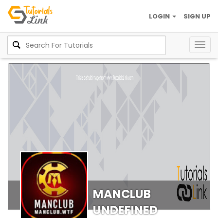
LOGIN
SIGN UP
Togg
navig
MANCLUB
UNDEFINED