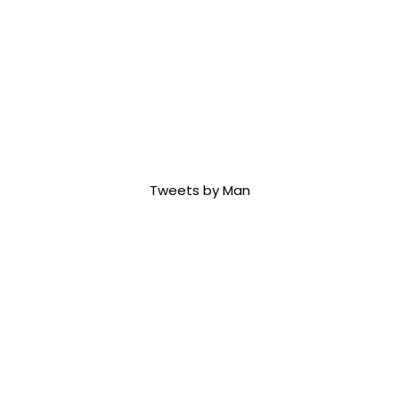
Tweets by Man