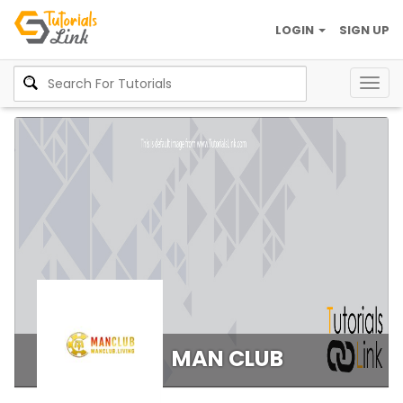
LOGIN
SIGN UP
Togg
navig
MAN CLUB