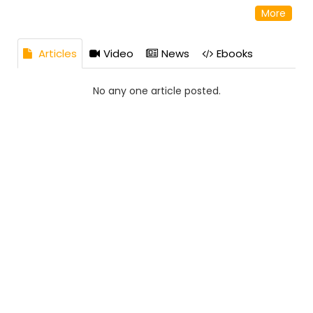
thú vị cho cộng đồng game thủ. Website:
More
https://manclub68.com/ Phone: 0384721952 Địa chỉ:
Tô Ngọc Vân/Hẻm 52 Tổ 15, Khu Phố 5, Quận 12, Thành
phố Hồ Chí Minh, Việt Nam Email:
Articles
Video
News
Ebooks
manclub68com@gmail.com Tags: #ManClub
#manclub #ManClubGame #CongGameManClub
#ManClubDoiThuong
No any one article posted.