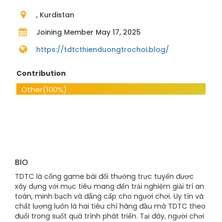
, Kurdistan
Joining Member May 17, 2025
https://tdtcthienduongtrochoi.blog/
Contribution
Other
(100%)
BIO
TDTC là cổng game bài đổi thưởng trực tuyến được
xây dựng với mục tiêu mang đến trải nghiệm giải trí an
toàn, minh bạch và đẳng cấp cho người chơi. Uy tín và
chất lượng luôn là hai tiêu chí hàng đầu mà TDTC theo
đuổi trong suốt quá trình phát triển. Tại đây, người chơi