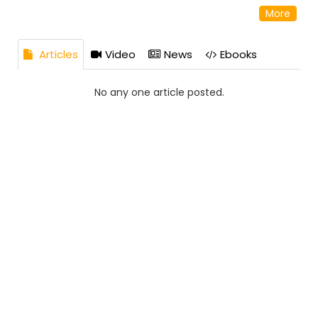
sẽ được tham gia vào kho game đa dạng, giao diện
More
hiện đại, tốc độ mượt mà và hệ thống bảo mật cao.
Bên cạnh đó, TDTC còn nổi bật với chính sách chăm
sóc khách hàng chuyên nghiệp, nạp rút nhanh chóng,
Articles
Video
News
Ebooks
khuyến mãi hấp dẫn và cam kết bảo vệ quyền lợi người
chơi một cách tối đa. Thông tin liên hệ: - Địa chỉ: 57/5
Âu Cơ, Phường 14, Quận 11, Thành phố Hồ Chí Minh -
No any one article posted.
Email: tdtcthienduong@gmail.com - Website:
https://tdtcthienduongtrochoi.blog/ - Hotline:
0938648291 Tag: #tdtc #tdtcthienduong
#tdtcthienduongtrochoi #tdtcthienduongtrochoiblog