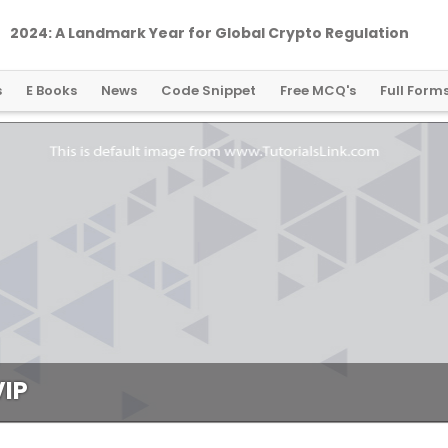
2024: A Landmark Year for Global Crypto Regulation
s
E Books
News
Code Snippet
Free MCQ's
Full Form
VIP