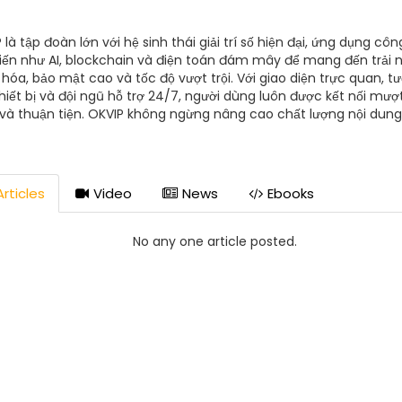
 là tập đoàn lớn với hệ sinh thái giải trí số hiện đại, ứng dụng cô
tiến như AI, blockchain và điện toán đám mây để mang đến trải
hóa, bảo mật cao và tốc độ vượt trội. Với giao diện trực quan, t
hiết bị và đội ngũ hỗ trợ 24/7, người dùng luôn được kết nối mượ
và thuận tiện. OKVIP không ngừng nâng cao chất lượng nội dung
các đối tác quốc tế uy tín để đảm bảo sự minh bạch và chuyên
 từng dịch vụ. Trải nghiệm tại OKVIP là hành trình số trọn vẹn, g
và đầy khác biệt. Thông tin liên hệ: Địa chỉ: 11 Đ. Nguyễn Văn Trỗi,
ình, Hồ Chí Minh Phone: 0342111299 Mail: infor.okviptv@gmail.co
rticles
Video
News
Ebooks
://okviptv.com/ Tags: #okvip #lien_minh_okvip #tap_doan_ok
_ty_okvip https://okviptv.com/
s://www.youtube.com/@okviptvcom1 https://twitter.com/okvip
No any one article posted.
://co.pinterest.com/okviptvcom1/ https://500px.com/p/okvipt
://gravatar.com/okviptvcom1 https://vi.gravatar.com/okviptvc
://hu.gravatar.com/okviptvcom1
s://substance3d.adobe.com/community-
ts/profile/org.adobe.user:35D046716948CF730A495E5C@AdobeI
://github.com/okviptvcom1 https://www.reddit.com/user/okvip
://x.com/okviptvcom1