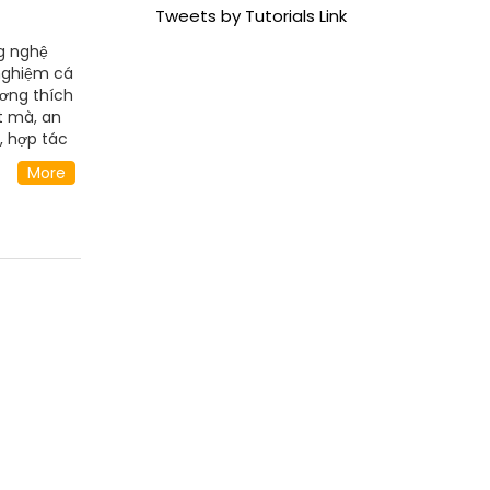
Tweets by Tutorials Link
ng nghệ
 nghiệm cá
ương thích
t mà, an
, hợp tác
 nghiệp
More
iàu cảm
 Phường 1,
m Website:
vip
tvcom1
vcom1
om1
D
tvcom1/