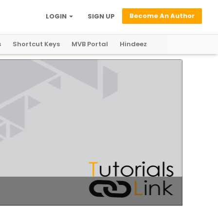
Become An Author
LOGIN
SIGN UP
s
Shortcut Keys
MVB Portal
Hindeez