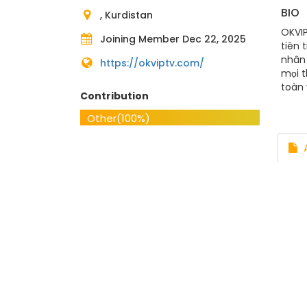
BIO
, Kurdistan
OKVIP
Joining Member Dec 22, 2025
tiên 
nhân 
https://okviptv.com/
mọi t
toàn 
Contribution
cùng 
trong
Other
(100%)
hứng 
Tân B
A
https
#cong
http
https
https
https
http
asse
https
https