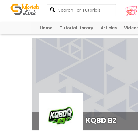
Home
Tutorial Library
Articles
Video
KQBD BZ