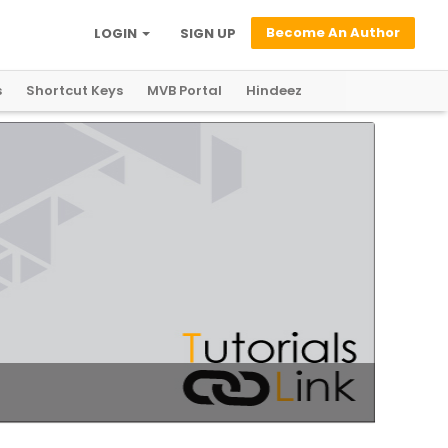
Become An Author
LOGIN
SIGN UP
s
Shortcut Keys
MVB Portal
Hindeez