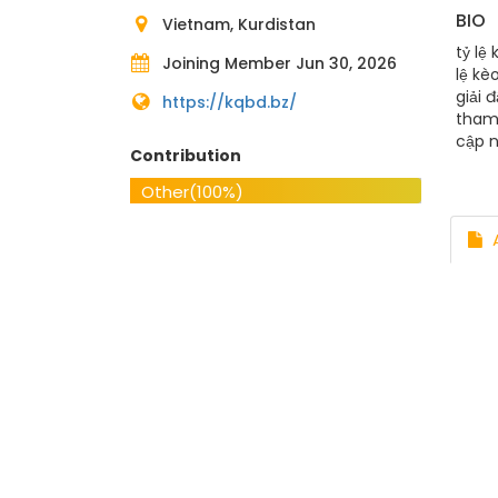
BIO
Vietnam, Kurdistan
tỷ lệ
Joining Member Jun 30, 2026
lệ kè
giải 
https://kqbd.bz/
tham 
cập n
Contribution
hỗ tr
Email
Other
(100%)
Chí 
#tyl
A