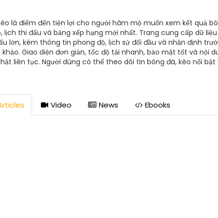
 kèo là điểm đến tiện lợi cho người hâm mộ muốn xem kết quả bó
o, lịch thi đấu và bảng xếp hạng mới nhất. Trang cung cấp dữ liệu
đấu lớn, kèm thông tin phong độ, lịch sử đối đầu và nhận định trướ
khảo. Giao diện đơn giản, tốc độ tải nhanh, bảo mật tốt và nội 
hật liên tục. Người dùng có thể theo dõi tin bóng đá, kèo nổi bật
ợ khi cần. Thông Tin Liên Hệ Thương hiệu: KQBD Website: https://
: support@kqbd.bz Hotline: 0937 480 216 Địa chỉ: 24 Âu Cơ, Tân S
Minh, Việt Nam Zipcode: 700000 Hashtags #kqbd #ketquabongd
ekeo #keobongda #soikeo #nhandinhbongda
rticles
Video
News
Ebooks