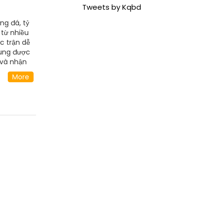
Tweets by Kqbd
ng đá, tỷ
 từ nhiều
c trận dễ
dung được
 và nhận
kqbd.bz/
More
ơn Nhì, Hồ
a