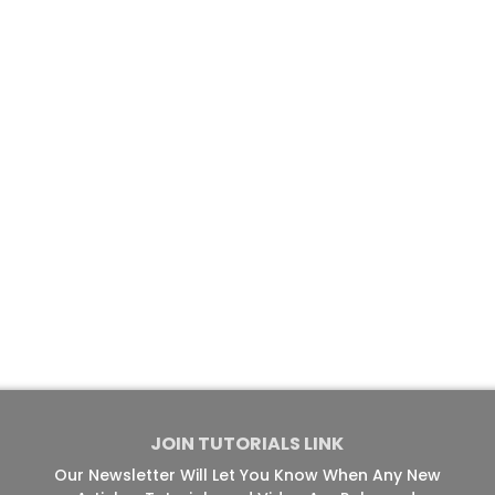
JOIN TUTORIALS LINK
Our Newsletter Will Let You Know When Any New