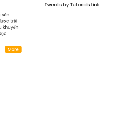
Tweets by Tutorials Link
g sản
được trải
u khuyến
độc
hường Bến
More