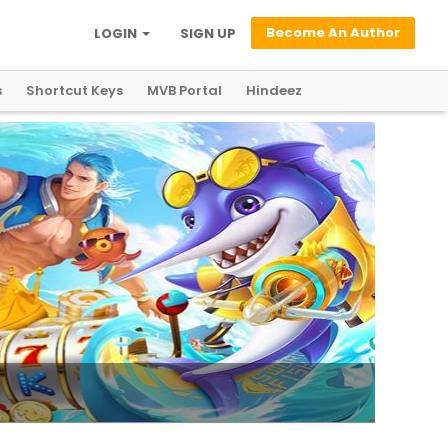
Become An Author
LOGIN
SIGN UP
s
Shortcut Keys
MVB Portal
Hindeez