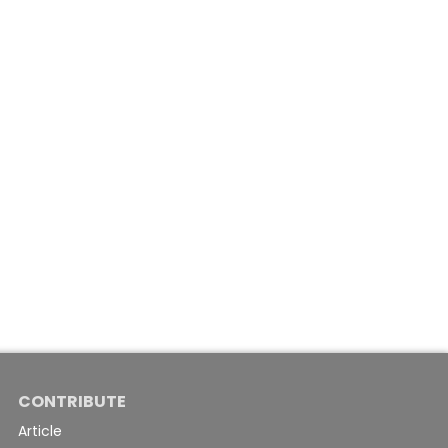
CONTRIBUTE
Article