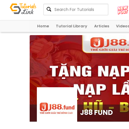
Home
Tutorial Library
Articles
Video
J88 FUND