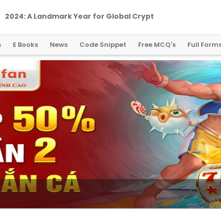
2
0
2
4
:
A
L
a
n
d
m
a
r
k
Y
e
a
r
f
o
r
G
l
o
b
a
l
C
r
y
p
t
o
R
e
g
u
l
a
t
i
o
n
s
E Books
News
Code Snippet
Free MCQ's
Full Form