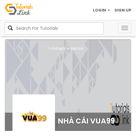
LOGIN
SIGN UP
Togg
navig
NHÀ CÁI VUA99