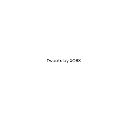
Tweets by XO88