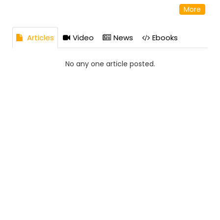
Website: https://xo888.eu.com/ Email:
More
xo888eucom@gmail.com Địa chỉ: 36/5A Đ. Lê Văn Sỹ,
Phường 12, Quận 3, Thành phố Hồ Chí Minh, Việt Nam
SĐT: 0935885116 Hashtags: #XO88 #XO88Online
Articles
Video
News
Ebooks
#XO88Club #XO88Casino #XO88GameBai
#XO88NoHu #XO88BanCa #XO88TheThao
#XO88GiaiTri #XO88UyTin #XO88TrucTuyen
No any one article posted.