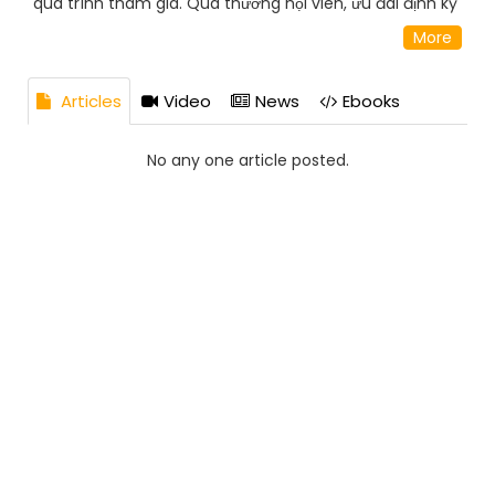
quá trình tham gia. Quà thưởng hội viên, ưu đãi định kỳ
và CSKH 24/7 giúp GO99 mang đến môi trường giải trí
More
an toàn, rõ ràng và dễ tiếp cận. Thông Tin Liên Hệ
Thương hiệu: GO99 Website: https://go99-az.com/
Email: support@go99-az.com Hotline: 0935 726 418 Địa
Articles
Video
News
Ebooks
chỉ: 90 Phan Văn Hân, Gia Định, Hồ Chí Minh, Việt Nam
Zipcode: 700000 Hashtags #go99 #go99casino
#slotgamego99 #nhacaigo99 #dangkygo99
No any one article posted.