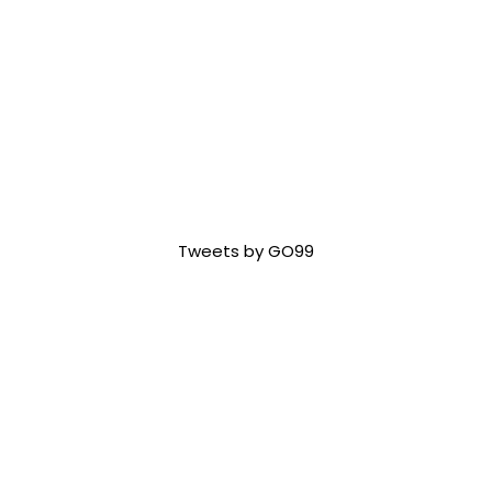
Tweets by GO99