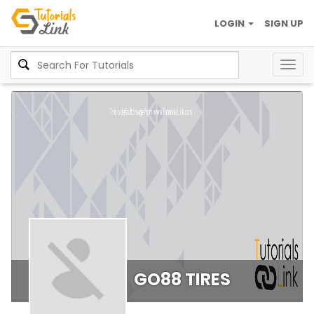
LOGIN
SIGN UP
Togg
navig
GO88 TIRES