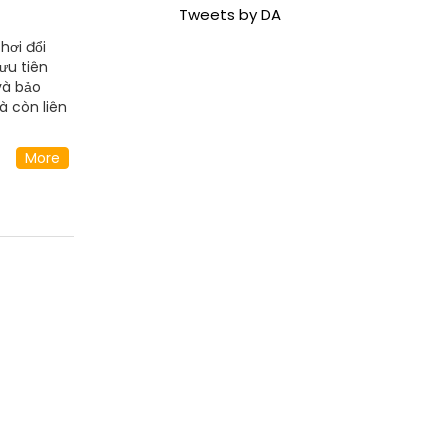
Tweets by DA
hơi đổi
ưu tiên
và bảo
à còn liên
More