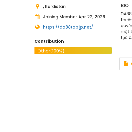
BIO
, Kurdistan
DA88 
Joining Member Apr 22, 2026
thưởn
quyền
https://da88top.jp.net/
mật t
tục c
Contribution
Other
(100%)
A