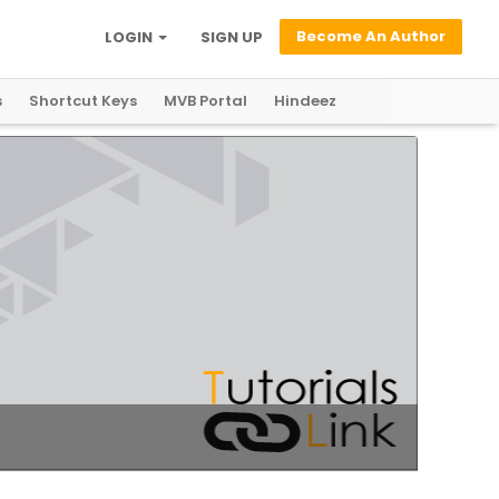
Become An Author
LOGIN
SIGN UP
s
Shortcut Keys
MVB Portal
Hindeez