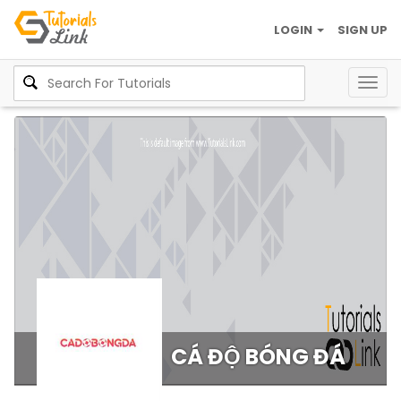
LOGIN
SIGN UP
Togg
navig
CÁ ĐỘ BÓNG ĐÁ