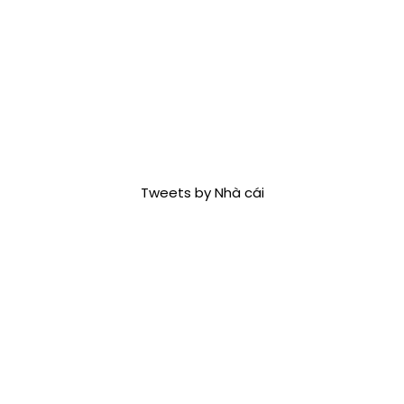
Tweets by Nhà cái