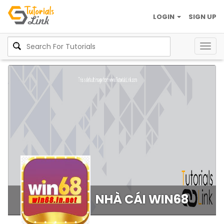
LOGIN
SIGN UP
Togg
navig
NHÀ CÁI WIN68