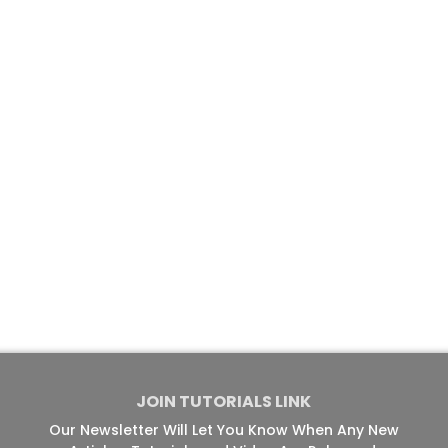
JOIN TUTORIALS LINK
Our Newsletter Will Let You Know When Any New