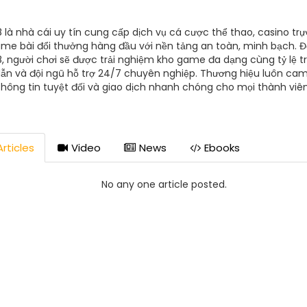
là nhà cái uy tín cung cấp dịch vụ cá cược thể thao, casino tr
me bài đổi thưởng hàng đầu với nền tảng an toàn, minh bạch. Đ
 người chơi sẽ được trải nghiệm kho game đa dạng cùng tỷ lệ t
ẫn và đội ngũ hỗ trợ 24/7 chuyên nghiệp. Thương hiệu luôn cam
hông tin tuyệt đối và giao dịch nhanh chóng cho mọi thành viên
te: https://co88.cfd/ Địa chỉ: 142 Lê Lợi, Phường Bến Thành, Quận
, Việt Nam Phone: 0938475621 Email: contact@co88.cfd #CO88
caico88 #casinoco88 #thethaoco88 #co88cfd
rticles
Video
News
Ebooks
No any one article posted.