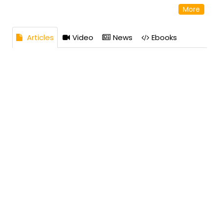
bạch, an toàn cùng tỷ lệ trả thưởng cạnh tranh nhất thị
More
trường. Website: https://qq88.studio/ Địa chỉ: 4379d
Nguyễn Cửu Phú, Tân Tạo A, Bình Tân, Hồ Chí Minh, Việt
Nam. Phone: 0310547744 Email: contact@qq88.studio
Articles
Video
News
Ebooks
#qq88 #qq88studio #nhacaiqq88 #casino #thethao