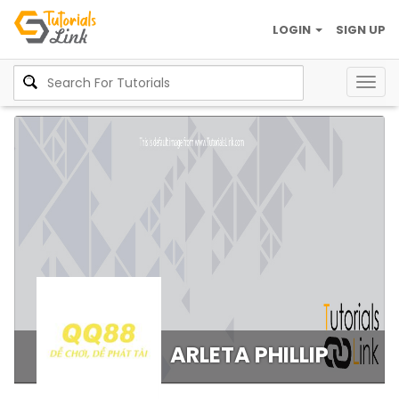
LOGIN
SIGN UP
Togg
navig
ARLETA PHILLIP