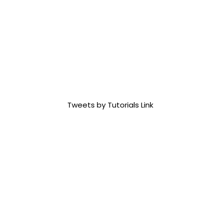
Tweets by Tutorials Link