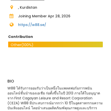
, Kurdistan
Joining Member Apr 28, 2026
https://w88.se/
Contribution
Other
(100%)
BIO
W88 ได้รับการยอมรับว่าเป็นหนึ่งในแพลตฟอร์มการพนัน
ออนไลน์ชั้นนำของเอเชีย ก่อตั้งขึ้นในปี 2013 ภายใต้ใบอนุญาต
จาก First Cagayan Leisure and Resort Corporation
(CEZA) W88 มีประสบการณ์มากกว่า 10 ปีในอุตสาหกรรมความ
บันเทิงออนไลน์ โดยนำเสนอผลิตภัณฑ์คุณภาพสูงและบริการ