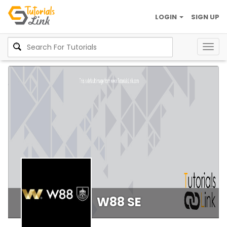
LOGIN
SIGN UP
Togg
navig
W88 SE