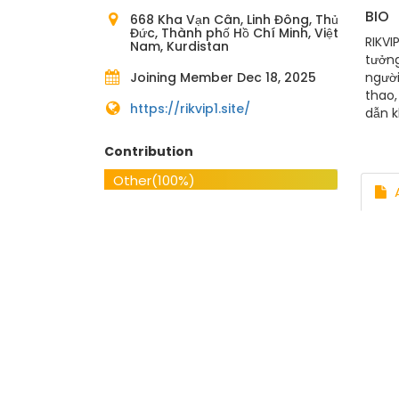
BIO
668 Kha Vạn Cân, Linh Đông, Thủ
Đức, Thành phố Hồ Chí Minh, Việt
RIKVI
Nam, Kurdistan
tưởng
Joining Member Dec 18, 2025
người
thao,
https://rikvip1.site/
dẫn k
TIN C
Đông,
Contribution
- Hot
Other
(100%)
#rikvi
A