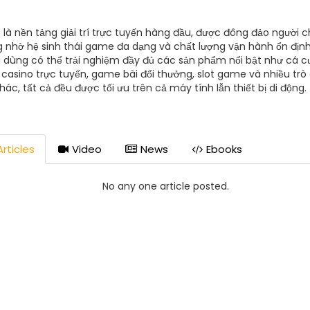
P là nền tảng giải trí trực tuyến hàng đầu, được đông đảo người ch
 nhờ hệ sinh thái game đa dạng và chất lượng vận hành ổn định.
 dùng có thể trải nghiệm đầy đủ các sản phẩm nổi bật như cá c
 casino trực tuyến, game bài đổi thưởng, slot game và nhiều trò
hác, tất cả đều được tối ưu trên cả máy tính lẫn thiết bị di động
HI TIẾT: - Website: https://rikvip1.site/ - Địa chỉ: 668 Kha Vạn Cân,
 Thủ Đức, Thành phố Hồ Chí Minh, Việt Nam - Email: rikvip1site
line: 0914779028 #rikvip #nhacairikvip #linkvaorikvip #trangchur
p1site
rticles
Video
News
Ebooks
No any one article posted.