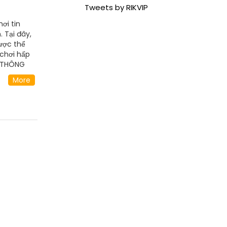
Tweets by RIKVIP
ơi tin
 Tại đây,
ược thể
 chơi hấp
. THÔNG
 Linh
More
@gmail.com
ikvip