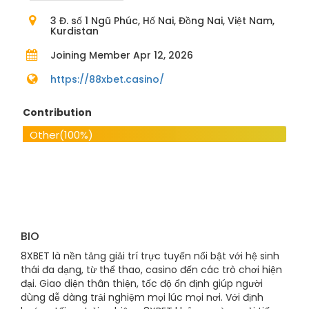
3 Đ. số 1 Ngũ Phúc, Hố Nai, Đồng Nai, Việt Nam,
Kurdistan
Joining Member Apr 12, 2026
https://88xbet.casino/
Contribution
Other
(100%)
BIO
8XBET là nền tảng giải trí trực tuyến nổi bật với hệ sinh
thái đa dạng, từ thể thao, casino đến các trò chơi hiện
đại. Giao diện thân thiện, tốc độ ổn định giúp người
dùng dễ dàng trải nghiệm mọi lúc mọi nơi. Với định