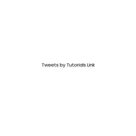
Tweets by Tutorials Link