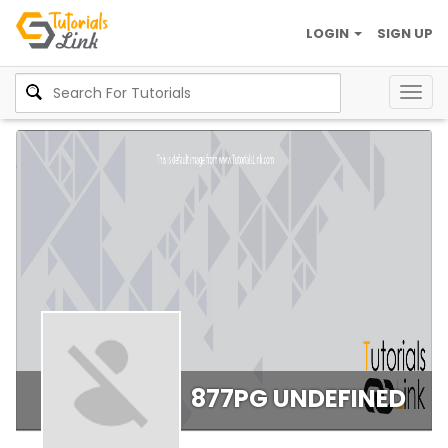
LOGIN
SIGN UP
Togg
navig
877PG UNDEFINED