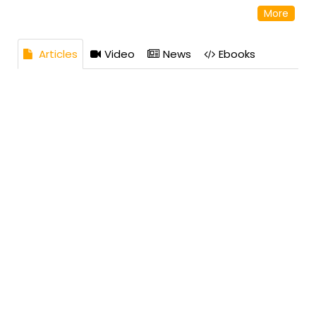
30180-001, Brasil Número de celular: 31 96543-2109
More
Articles
Video
News
Ebooks