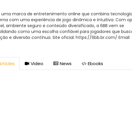
é uma marca de entretenimento online que combina tecnologi
na com uma experiência de jogo dinâmica e intuitiva. Com o
el, ambiente seguro e conteúdo diversificado, a 6BB vem se
olidando como uma escolha confiável para jogadores que bus
ção e diversão contínua. Site oficial: https://6bb.br.com/ Email:
com@gmail.com Hotline: +55 (31) 77935-5549 Endereço: R. Feli
 135 - Jardim Paulista, São Paulo - SP, 04503-070, Brazil #6BB #
brcom #apostas6BB #cassino6BB
rticles
Video
News
Ebooks