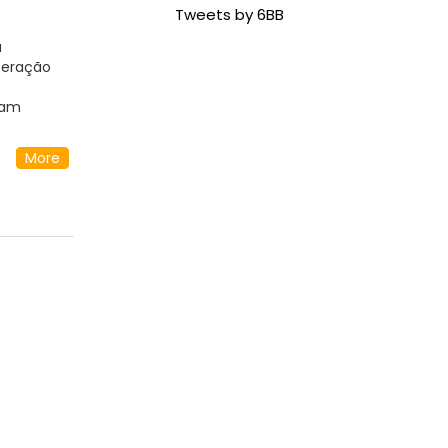
Tweets by 6BB
a
peração
cam
ciano
More
6_BB