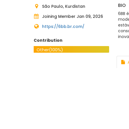
BIO
São Paulo, Kurdistan
6BB 
Joining Member Jan 09, 2026
moder
estáv
https://6bb.br.com/
cons
inova
Contribution
6bbbr
Maia,
Other
(100%)
#6bb
A