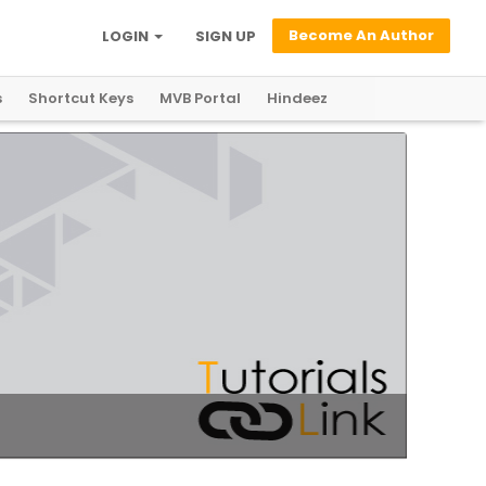
Become An Author
LOGIN
SIGN UP
s
Shortcut Keys
MVB Portal
Hindeez