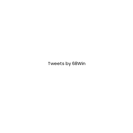
Tweets by 68Win