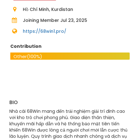
Hồ Chí Minh, Kurdistan
Joining Member Jul 23, 2025
https://68win1.pro/
Contribution
Other
(100%)
BIO
Nhà cái 68Win mang đến trải nghiệm giải trí đỉnh cao
với kho trò chơi phong phú. Giao diện thân thiện,
khuyến mãi hấp dẫn và hệ thống bảo mật tiên tiến
khiến 68Win được lòng cả người chơi mới lẫn cược thủ
lão luyện. Quy trình giao dịch nhanh chóng và dịch vụ